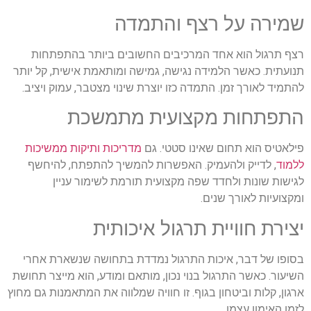
שמירה על רצף והתמדה
רצף תרגול הוא אחד המרכיבים החשובים ביותר בהתפתחות
תנועתית. כאשר הלמידה נגישה, גמישה ומותאמת אישית, קל יותר
להתמיד לאורך זמן. התמדה כזו יוצרת שינוי מצטבר, עמוק ויציב
.
התפתחות מקצועית מתמשכת
פילאטיס הוא תחום שאינו סטטי. גם
מדריכות ותיקות ממשיכות
ללמוד
, לדייק ולהעמיק. האפשרות להמשיך להתפתח, להיחשף
לגישות שונות ולחדד שפה מקצועית תורמת לשימור עניין
ומקצועיות לאורך שנים
.
יצירת חוויית תרגול איכותית
בסופו של דבר, איכות התרגול נמדדת בתחושה שנשארת אחרי
השיעור. כאשר התרגול בנוי נכון, מותאם ומודע, הוא מייצר תחושת
ארגון, קלות וביטחון בגוף. זו חוויה שמלווה את המתאמנות גם מחוץ
לזמן האימון עצמו
.